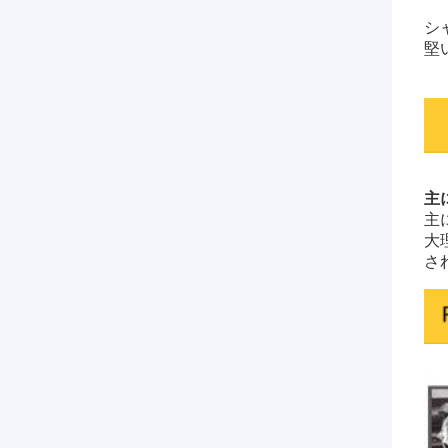
シ
堅
主
主
大
さ