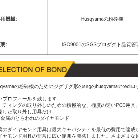
Husqvarnaの粉砕機
用機械:
明:
ISO9001のSGSプロダクト品質管
sqvarnaの粉砕機のためのジグザグ形のsegのhusqvarnaのre
いプロフィールを残します
ーティングの取り外しのための積極的な、極度の速いPCD用具
燥した取り外し用具だけ
。金属のとらわれのダイヤモンド
撲のダイヤモンド用具は最大キャパシティを最低の費用で達成
イヤモンド用具の非常に広い範囲を開発しました。さまざまな