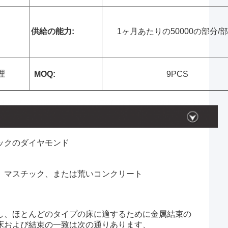
供給の能力:
1ヶ月あたりの50000の部分/
理
MOQ:
9PCS
diロックのダイヤモンド
、マスチック、または荒いコンクリート
し、ほとんどのタイプの床に適するために金属結束の
床および結束の一致は次の通りあります、