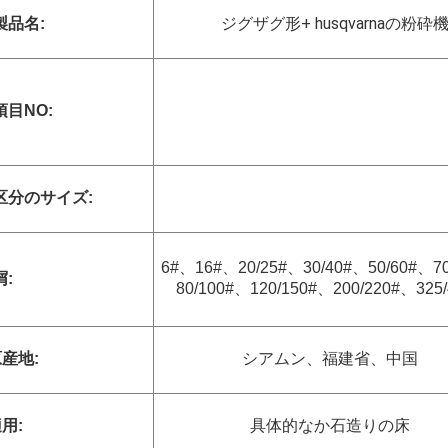
ジグザグ形+ husqvarnaの粉砕
製品名:
項目NO:
区分のサイズ:
6#、16#、20/25#、30/40#、50/60#、7
屑:
80/100#、120/150#、200/220#、325/
産地:
シアムン、福建省、中国
用:
具体的なか石造りの床