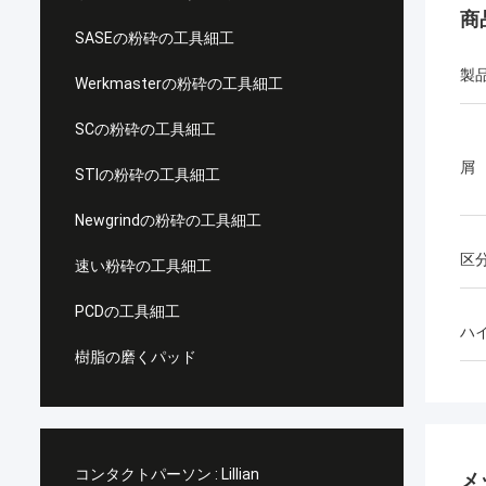
商
SASEの粉砕の工具細工
製
Werkmasterの粉砕の工具細工
SCの粉砕の工具細工
屑
STIの粉砕の工具細工
Newgrindの粉砕の工具細工
区
速い粉砕の工具細工
PCDの工具細工
ハ
樹脂の磨くパッド
コンタクトパーソン :
Lillian
メ