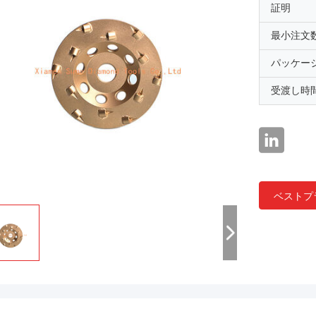
証明
最小注文
パッケー
受渡し時
ベストプ