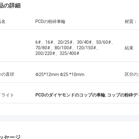
品の詳細
品名
PCDの粉砕車輪
材質：
6#、16#、20/25#、30/40#、50/60#、
70/80#、80/100#、120/150#、
結束
200/220#、325/400#
分の直径
区分の
Φ25*12mm Φ25 *10mm
イライト
PCDのダイヤモンドのコップの車輪
,
コップの粉砕デ
ッセージ