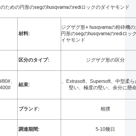
機のための円形のsegのhusqvarnaのrediロックのダイヤモンド
ジグザグ形+ husqvarnaの粉砕機
円形のsegのhusqvarnaのrediロ
材料:
イヤモンド
ジグザグ形の
区分のタイプ:
区分
0/80#、
、Extrasoft、Supersoft、中型
結束:
400#
堅い、極度の堅い、余分に懸
ブランド:
相撲
調達期間:
5-10幾日