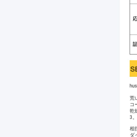
応
証
hu
荒
コ
乾
3
相
ダ