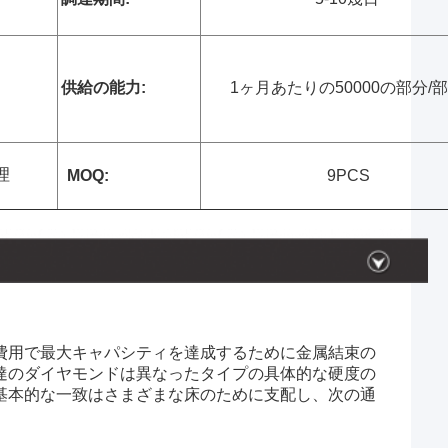
供給の能力:
1ヶ月あたりの50000の部分/
理
MOQ:
9PCS
最大キャパシティを達成するために
費用で
金属
結束の
達の
ダイヤモンドは異なったタイプの具体的な硬度の
基本的な一致はさまざまな床のために支配し、次の通