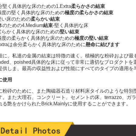
分堅く具体的な床のための1.Extra
柔らかさの結束
.極度の堅く具体的な床のための
極度の柔らかさの結束
.堅い床のための
柔らかい結束
のための4.Medium
結束
-堅く具体的な床
.柔らかく具体的な床のための
堅い結束
.極度の柔らかく具体的な床のための
極度の堅い結束
.Extraは余分柔らかく具体的な床のために
懸命に結びます
般に、私達の金属の結束は特徴の速く、積極的な粉砕および最
rinded、poished具体的な床に従って非常に適切なプロダクトを
提供しま、最高の収益性および性能にすべてのタイプの適用を
に使用
に粉砕のために、また陶磁器石造り材料床タイルのような特別
す。また大理石、コンクリート、セメントの床、terrazzo
れる艶をかけられたBrick.Mainlyに使用することができます。