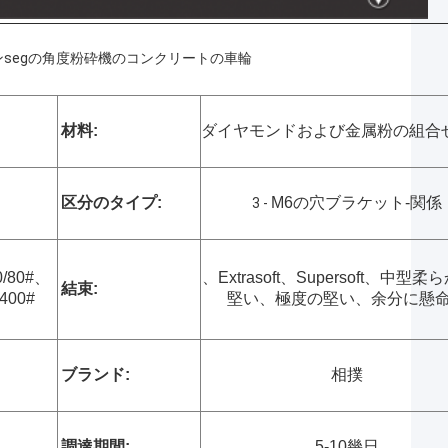
ンsegの角度粉砕機のコンクリートの車輪
材料:
ダイヤモンドおよび金属粉の組合
区分のタイプ:
M6の穴ブラケット-関係
3 -
0/80#、
、Extrasoft、Supersoft、中型
結束:
400#
堅い、極度の堅い、余分に懸
ブランド:
相撲
調達期間:
5-10幾日