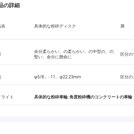
品の詳細
品名
具体的な粉砕ディスク
屑
余分柔らかい、の柔らかい、の中型の、の
束
区分の
堅い、余分に懸命に
続
φ5/8」- 11、φ22.23mm
区分の
イライト
具体的な粉砕車輪
,
角度粉砕機のコンクリートの車輪