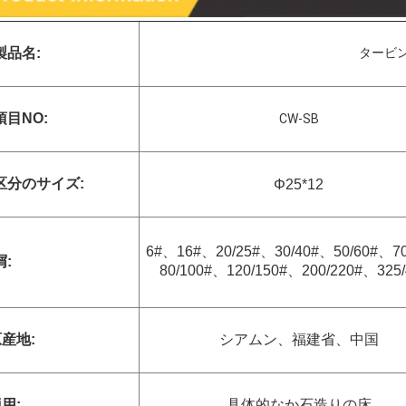
製品名:
タービ
項目NO:
CW-SB
区分のサイズ:
Φ25*12
6#、16#、20/25#、30/40#、50/60#、7
屑:
80/100#、120/150#、200/220#、325/
産地:
シアムン、福建省、中国
用:
具体的なか石造りの床