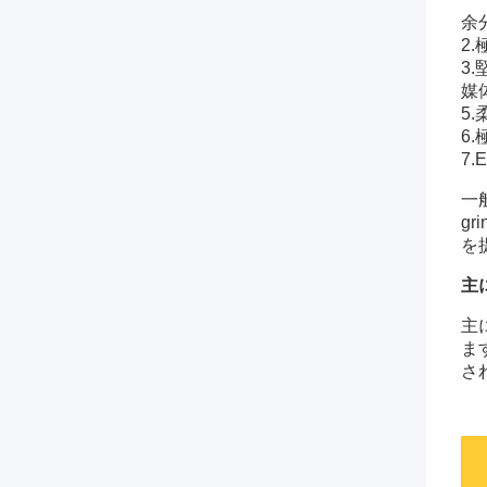
余
2
3
媒体
5
6
7
一
g
を
主
主
ま
さ