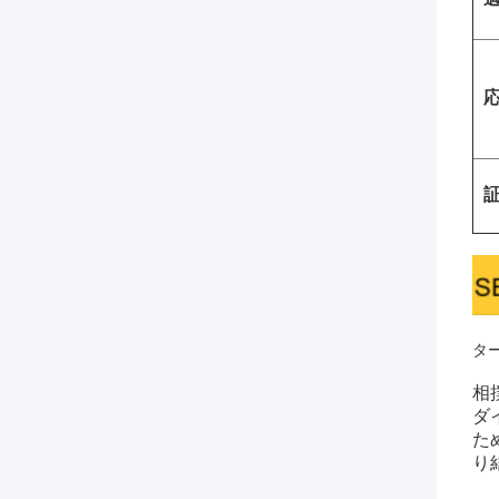
応
証
タ
相
ダ
た
り