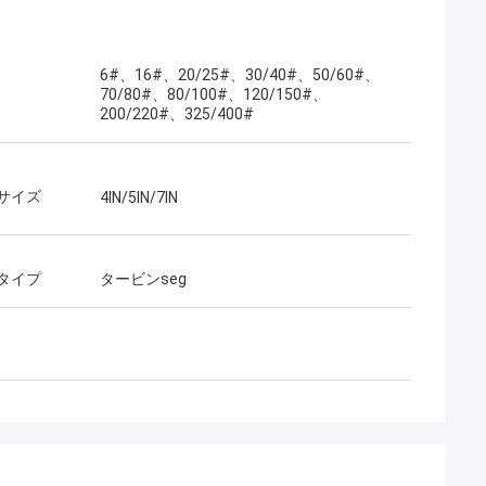
6#、16#、20/25#、30/40#、50/60#、
70/80#、80/100#、120/150#、
200/220#、325/400#
サイズ
4IN/5IN/7IN
タイプ
タービンseg